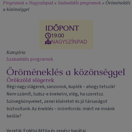
Programok
»
Nagyszínpad
»
Szabadidős programok
»
Öröméneklés
a közönséggel
IDŐPONT
19:00
NAGYSZÍNPAD
Kategória
Szabadidős programok
Öröméneklés a közönséggel
Örökzöld slágerek
Régi nagy slágerek, sanzonok, kuplék – ahogy tetszik!
Nem számít, tudsz-e énekelni, elég, ha szeretsz.
Szövegkönyveket, zenei kíséretet és jó társaságot
biztosítunk. Az éneklés – örömforrás: miért ne innánk
belőle?
Vezetik: Erdélyi Attila és zenész barátai