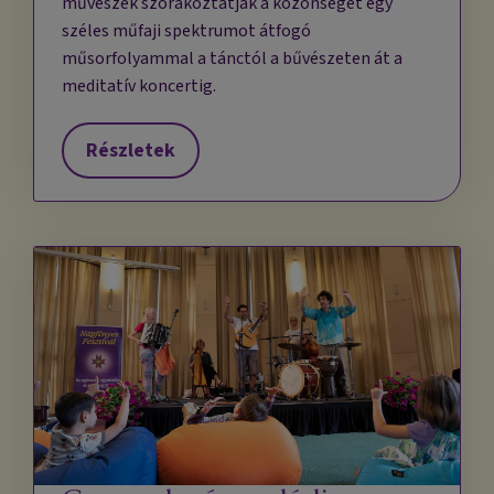
művészek szórakoztatják a közönséget egy
széles műfaji spektrumot átfogó
műsorfolyammal a tánctól a bűvészeten át a
meditatív koncertig.
Részletek