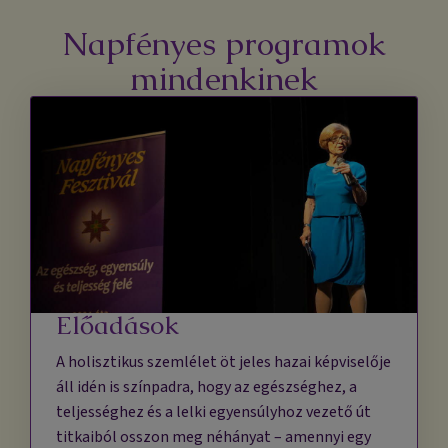
Napfényes programok
mindenkinek
Előadások
A holisztikus szemlélet öt jeles hazai képviselője
áll idén is színpadra, hogy az egészséghez, a
teljességhez és a lelki egyensúlyhoz vezető út
titkaiból osszon meg néhányat – amennyi egy