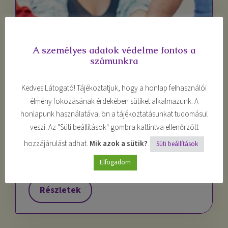
A személyes adatok védelme fontos a
számunkra
Kedves Látogató! Tájékoztatjuk, hogy a honlap felhasználói
élmény fokozásának érdekében sütiket alkalmazunk. A
Önismeret, önfejlesztés
honlapunk használatával ön a tájékoztatásunkat tudomásul
veszi. Az "Süti beállítások" gombra kattintva ellenőrzött
Közös emberi célunk önazonossá válni és
hozzájárulást adhat.
Mik azok a sütik?
Süti beállítások
harmonikus életet élni. Segítünk az
útkeresésben, igazi kincseink felfedezésében.
Elfogadom
Részletek