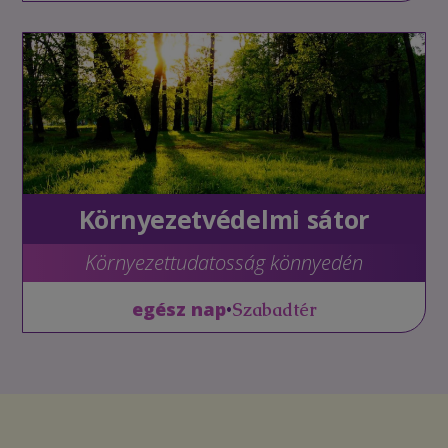
Környezetvédelmi sátor
Környezettudatosság könnyedén
•
egész nap
Szabadtér