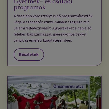
Gyermek- és családi
programok
A fiatalabb korosztályt is bő programválaszték
várja: a szabadtér szinte minden szeglete rejt
valami felfedeznivalót. A gyerekeket a nap első
felében bábszínházzal, gyerekkoncertekkel
várjuk az emeleti kupolateremben.
Részletek