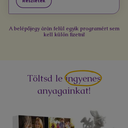
Részletek
A belépőjegy árán felül egyik programért sem
kell külön fizetni!
Töltsd le
ingyenes
anyagainkat!