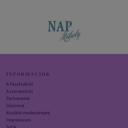
INFORMÁCIÓK
A Fesztiválról
A szervezőről
Partnereink
Házirend
Korábbi rendezvények
Impresszum
Sütik