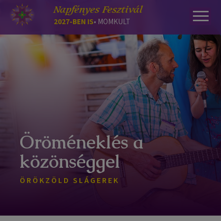
Napfényes Fesztivál
2027-BEN IS
• MOMKULT
Öröméneklés a
közönséggel
ÖRÖKZÖLD SLÁGEREK