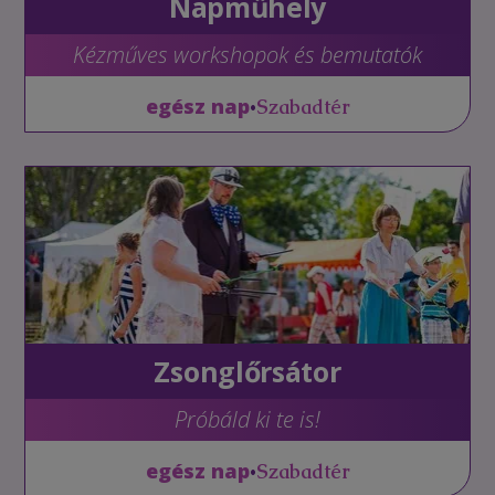
Napműhely
Kézműves workshopok és bemutatók
•
egész nap
Szabadtér
Zsonglőrsátor
Próbáld ki te is!
•
egész nap
Szabadtér