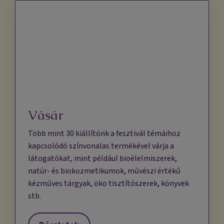
Vásár
Több mint 30 kiállítónk a fesztivál témáihoz
kapcsolódó színvonalas termékével várja a
látogatókat, mint például bioélelmiszerek,
natúr- és biokozmetikumok, művészi értékű
kézműves tárgyak, öko tisztítószerek, könyvek
stb.