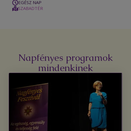
EGÉSZ NAP
SZABADTÉR
Napfényes programok
mindenkinek