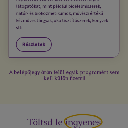
látogatókat, mint például bioélelmiszerek,
natúr- és biokozmetikumok, művészi értékű
kézműves tárgyak, öko tisztítószerek, könyvek
stb.
Részletek
A belépőjegy árán felül egyik programért sem
kell külön fizetni!
Töltsd le
ingyenes