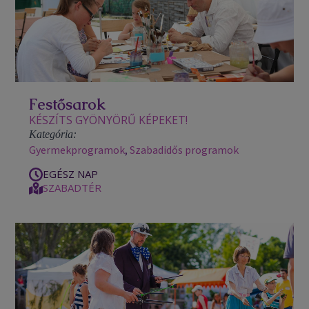
Festősarok
KÉSZÍTS GYÖNYÖRŰ KÉPEKET!
Kategória:
Gyermekprogramok
,
Szabadidős programok
EGÉSZ NAP
SZABADTÉR