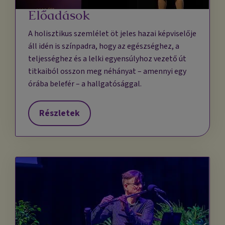
Előadások
A holisztikus szemlélet öt jeles hazai képviselője
áll idén is színpadra, hogy az egészséghez, a
teljességhez és a lelki egyensúlyhoz vezető út
titkaiból osszon meg néhányat – amennyi egy
órába belefér – a hallgatósággal.
Részletek