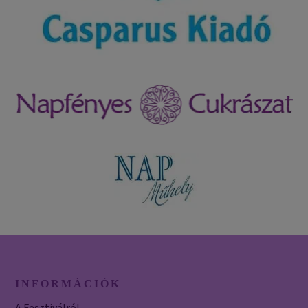
INFORMÁCIÓK
A Fesztiválról