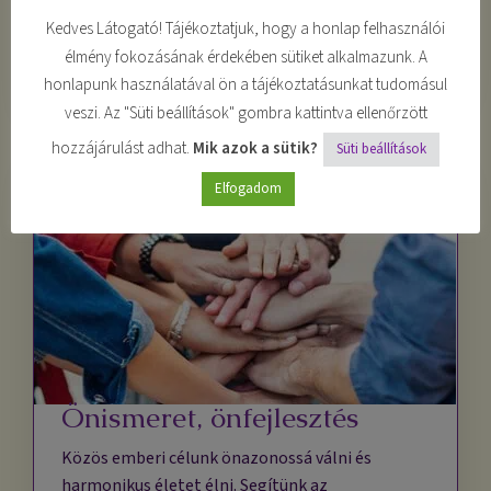
improvizálj önfeledten!
Kedves Látogató! Tájékoztatjuk, hogy a honlap felhasználói
élmény fokozásának érdekében sütiket alkalmazunk. A
Részletek
honlapunk használatával ön a tájékoztatásunkat tudomásul
veszi. Az "Süti beállítások" gombra kattintva ellenőrzött
hozzájárulást adhat.
Mik azok a sütik?
Süti beállítások
Elfogadom
Önismeret, önfejlesztés
Közös emberi célunk önazonossá válni és
harmonikus életet élni. Segítünk az