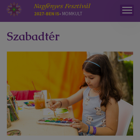
Napfényes Fesztivál
2027-BEN IS
• MOMKULT
Szabadtér