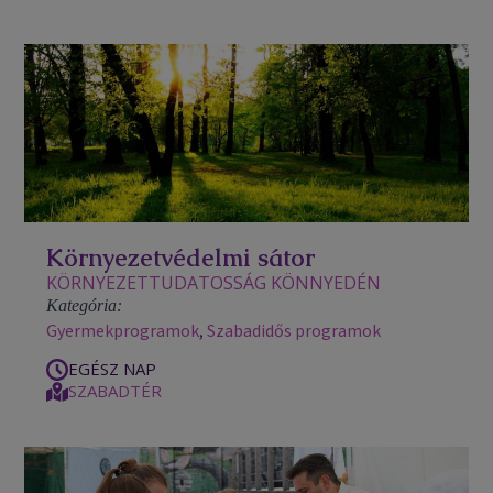
Környezetvédelmi sátor
KÖRNYEZETTUDATOSSÁG KÖNNYEDÉN
Kategória:
Gyermekprogramok
,
Szabadidős programok
EGÉSZ NAP
SZABADTÉR