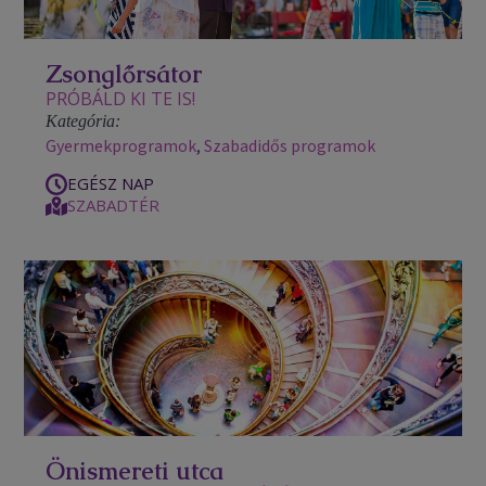
Zsonglőrsátor
PRÓBÁLD KI TE IS!
Kategória:
Gyermekprogramok
,
Szabadidős programok
EGÉSZ NAP
SZABADTÉR
Önismereti utca