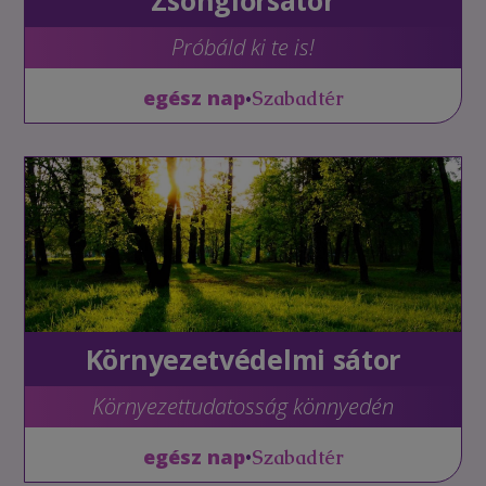
Zsonglőrsátor
Próbáld ki te is!
•
egész nap
Szabadtér
Környezetvédelmi sátor
Környezettudatosság könnyedén
•
egész nap
Szabadtér