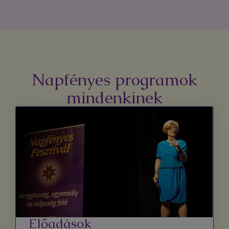
Napfényes programok
mindenkinek
Előadások