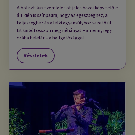
A holisztikus szemlélet öt jeles hazai képviselője
áll idén is színpadra, hogy az egészséghez, a
teljességhez és a lelki egyensúlyhoz vezető út
titkaiból osszon meg néhányat – amennyi egy
órába belefér – a hallgatósággal.
Részletek