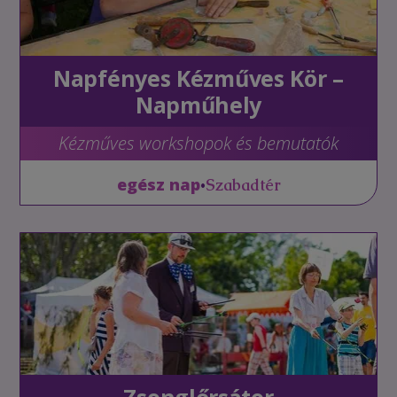
Napfényes Kézműves Kör –
Napműhely
Kézműves workshopok és bemutatók
•
egész nap
Szabadtér