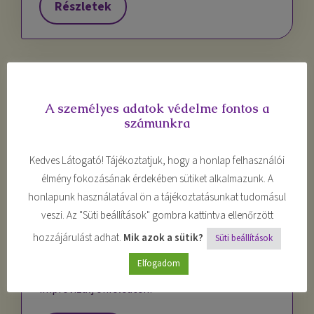
Részletek
A személyes adatok védelme fontos a
számunkra
Kedves Látogató! Tájékoztatjuk, hogy a honlap felhasználói
élmény fokozásának érdekében sütiket alkalmazunk. A
honlapunk használatával ön a tájékoztatásunkat tudomásul
veszi. Az "Süti beállítások" gombra kattintva ellenőrzött
Alkotás
hozzájárulást adhat.
Mik azok a sütik?
Süti beállítások
Alkoss, légy kreatív, engedd szabadjára
Elfogadom
képzeleted, valósítsd meg ötleteid, és játssz,
improvizálj önfeledten!