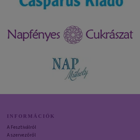
INFORMÁCIÓK
A Fesztiválról
A szervezőről