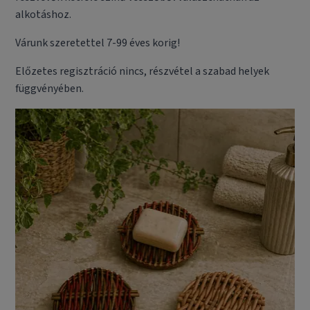
alkotáshoz.
Várunk szeretettel 7-99 éves korig!
Előzetes regisztráció nincs, részvétel a szabad helyek
függvényében.