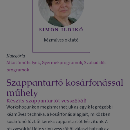
SIMON ILDIKÓ
kézműves oktató
Kategória
Alkotóműhelyek
,
Gyermekprogramok
,
Szabadidős
programok
Szappantartó kosárfonással
műhely
Készíts szappantartót vesszőből!
Workshopunkon megismerhetjük az egyik legrégebbi
kézműves technika, a kosárfonás alapjait, miközben
kosárfonó fűzből kerek szappantartót készítünk. A
részvevők kétféle színű vesszőből választhatnak az