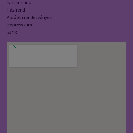
Partnereink
Házirend
Korábbi rendezvények
Impresszum
Sütik