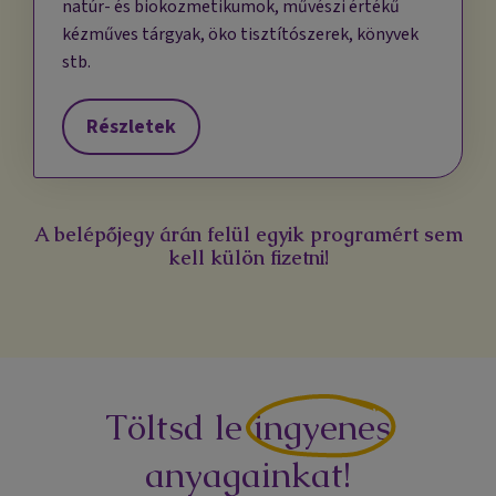
natúr- és biokozmetikumok, művészi értékű
kézműves tárgyak, öko tisztítószerek, könyvek
stb.
Részletek
A belépőjegy árán felül egyik programért sem
kell külön fizetni!
Töltsd le
ingyenes
anyagainkat!