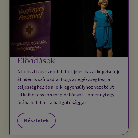
Előadások
A holisztikus szemlélet öt jeles hazai képviselője
áll idén is színpadra, hogy az egészséghez, a
teljességhez és a lelki egyensúlyhoz vezető út
titkaiból osszon meg néhányat – amennyi egy
órába belefér – a hallgatósággal.
Részletek