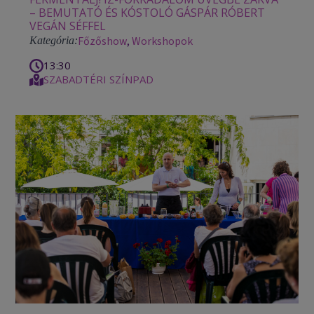
– BEMUTATÓ ÉS KÓSTOLÓ GÁSPÁR RÓBERT
VEGÁN SÉFFEL
Főzőshow
,
Workshopok
Kategória:
13:30
SZABADTÉRI SZÍNPAD