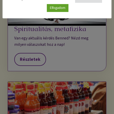
Elfogadom
Spiritualitás, metafizika
Van egy aktuális kérdés Benned? Nézd meg
milyen válaszokat hoz a nap!
Részletek