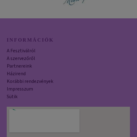
INFORMÁCIÓK
A Fesztiválról
A szervezőről
Partnereink
Házirend
Korábbi rendezvények
Impresszum
Sütik