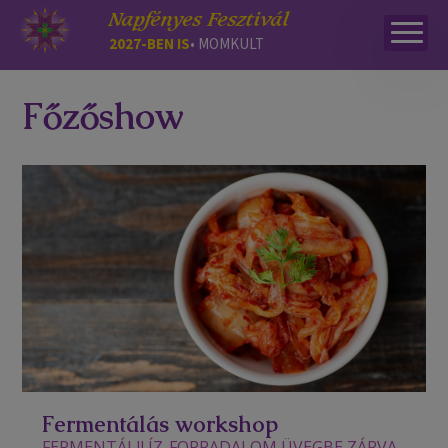
Napfényes Fesztivál
2027-BEN IS
• MOMKULT
Főzőshow
Fermentálás workshop
FERMENTÁLJ! ÍZ-FORRADALOM ÜVEGBE ZÁRVA