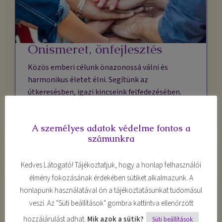
Önismeret, önfejlesztés
Közös emberi célunk önazonossá válni és
harmonikus életet élni. Segítünk az
útkeresésben, igazi kincseink felfedezésében.
Részletek
A személyes adatok védelme fontos a
számunkra
Kedves Látogató! Tájékoztatjuk, hogy a honlap felhasználói
élmény fokozásának érdekében sütiket alkalmazunk. A
honlapunk használatával ön a tájékoztatásunkat tudomásul
veszi. Az "Süti beállítások" gombra kattintva ellenőrzött
hozzájárulást adhat.
Mik azok a sütik?
Süti beállítások