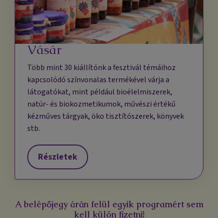
Vásár
Több mint 30 kiállítónk a fesztivál témáihoz
kapcsolódó színvonalas termékével várja a
látogatókat, mint például bioélelmiszerek,
natúr- és biokozmetikumok, művészi értékű
kézműves tárgyak, öko tisztítószerek, könyvek
stb.
Részletek
A belépőjegy árán felül egyik programért sem
kell külön fizetni!