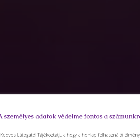
A személyes adatok védelme fontos a számunkr
Kedves Látogató! Tájékoztatjuk, hogy a honlap felhasználói élmény