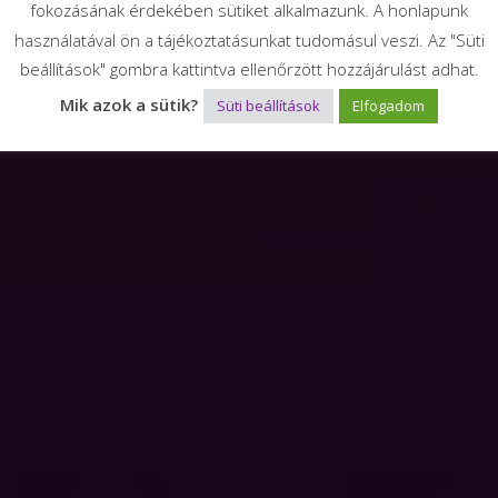
fokozásának érdekében sütiket alkalmazunk. A honlapunk
használatával ön a tájékoztatásunkat tudomásul veszi. Az "Süti
beállítások" gombra kattintva ellenőrzött hozzájárulást adhat.
Mik azok a sütik?
Süti beállítások
Elfogadom