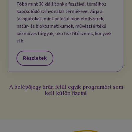
Több mint 30 kiállítónk a fesztivál témáihoz
kapcsolódó színvonalas termékével várja a
látogatókat, mint például bioélelmiszerek,
natúr- és biokozmetikumok, művészi értékű
kézműves tárgyak, öko tisztítószerek, könyvek
stb.
Részletek
A belépőjegy árán felül egyik programért sem
kell külön fizetni!