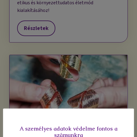
etikus és környezettudatos életmód
kialakításához!
Részletek
Alkotás
A személyes adatok védelme fontos a
számunkra
Alkoss, légy kreatív, engedd szabadjára