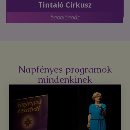
Tintaló Cirkusz
bábelőadás
Napfényes programok
mindenkinek