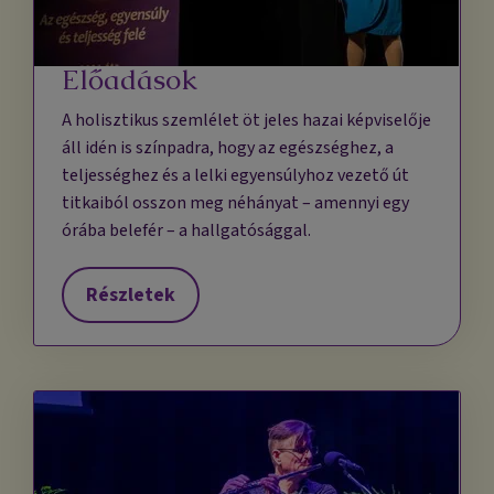
Előadások
A holisztikus szemlélet öt jeles hazai képviselője
áll idén is színpadra, hogy az egészséghez, a
teljességhez és a lelki egyensúlyhoz vezető út
titkaiból osszon meg néhányat – amennyi egy
órába belefér – a hallgatósággal.
Részletek