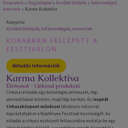
Programok
»
Nagyszínpad
»
Korábbi fellépők
»
Sztárvendégek,
koncertek
»
Karma Kollektíva
Kategória
Korábbi fellépők
,
Sztárvendégek, koncertek
KORÁBBAN FELLÉPETT A
FESZTIVÁLON
Aktuális információk
Karma Kollektíva
Életvonal - Cirkuszi produkció
Cirkuszi előadás egy különleges jelmezzel, légi
akrobatikával kötélen, majd légi karikán. Az I
nspirál
Cirkuszközpont művészei
látványos műsorral
kápráztatják el a Napfényes Fesztivál közönségét. Az
előadás a cirkusz eszközeit felhasználva mutatja be egy