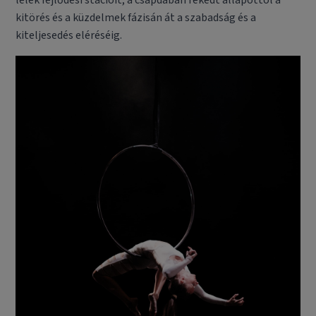
lélek fejlődési stációit, a csapdában rekedt állapottól a
kitörés és a küzdelmek fázisán át a szabadság és a
kiteljesedés eléréséig.