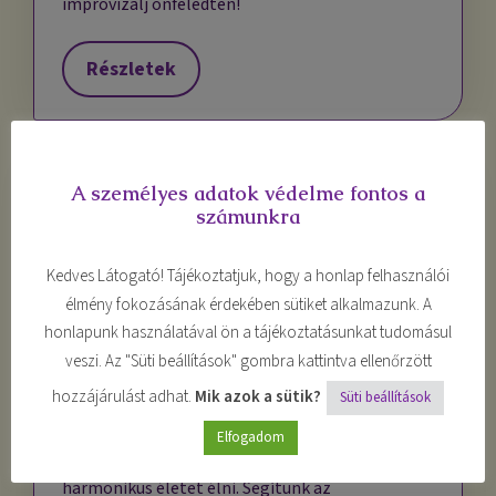
improvizálj önfeledten!
Részletek
A személyes adatok védelme fontos a
számunkra
Kedves Látogató! Tájékoztatjuk, hogy a honlap felhasználói
élmény fokozásának érdekében sütiket alkalmazunk. A
honlapunk használatával ön a tájékoztatásunkat tudomásul
veszi. Az "Süti beállítások" gombra kattintva ellenőrzött
hozzájárulást adhat.
Mik azok a sütik?
Süti beállítások
Önismeret, önfejlesztés
Elfogadom
Közös emberi célunk önazonossá válni és
harmonikus életet élni. Segítünk az