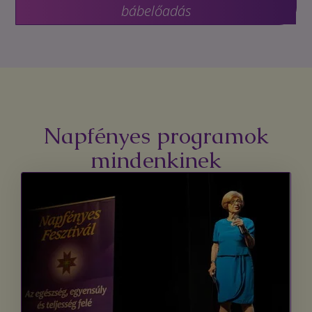
bábelőadás
Napfényes programok
mindenkinek