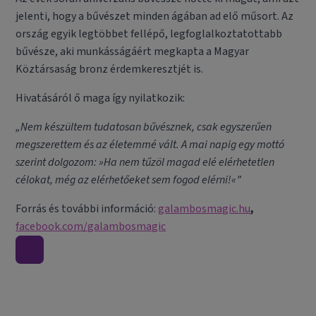
jelenti, hogy a bűvészet minden ágában ad elő műsort. Az
ország egyik legtöbbet fellépő, legfoglalkoztatottabb
bűvésze, aki munkásságáért megkapta a Magyar
Köztársaság bronz érdemkeresztjét is.
Hivatásáról ő maga így nyilatkozik:
„Nem készültem tudatosan bűvésznek, csak egyszerűen
megszerettem és az életemmé vált. A mai napig egy mottó
szerint dolgozom:
»Ha nem tűzöl magad elé elérhetetlen
célokat, még az elérhetőeket sem fogod elérni!«”
Forrás és további információ:
galambosmagic.hu
,
facebook.com/galambosmagic