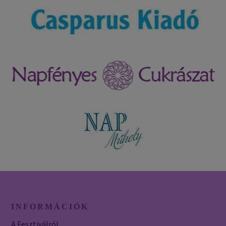
INFORMÁCIÓK
A Fesztiválról