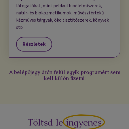
látogatókat, mint például bioélelmiszerek,
natúr- és biokozmetikumok, művészi értékű
kézműves tárgyak, öko tisztítószerek, könyvek
stb.
Részletek
A belépőjegy árán felül egyik programért sem
kell külön fizetni!
Töltsd le
ingyenes