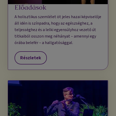
Előadások
A holisztikus szemlélet öt jeles hazai képviselője
áll idén is színpadra, hogy az egészséghez, a
teljességhez és a lelki egyensúlyhoz vezető út
titkaiból osszon meg néhányat – amennyi egy
órába belefér – a hallgatósággal.
Részletek