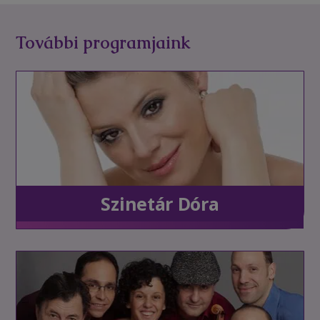
További programjaink
Szinetár Dóra