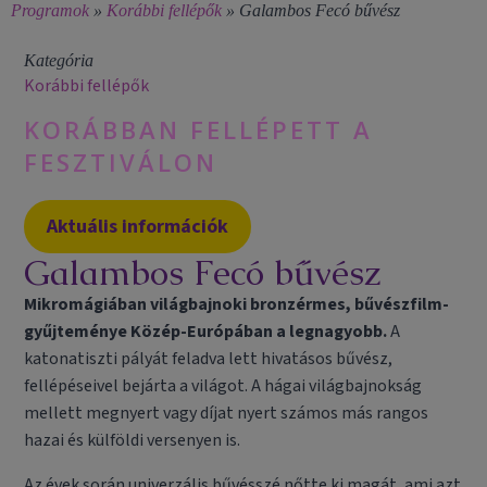
Programok
»
Korábbi fellépők
»
Galambos Fecó bűvész
Kategória
Korábbi fellépők
KORÁBBAN FELLÉPETT A
FESZTIVÁLON
Aktuális információk
Galambos Fecó bűvész
Mikromágiában világbajnoki bronzérmes, bűvészfilm-
gyűjteménye Közép-Európában a legnagyobb.
A
katonatiszti pályát feladva lett hivatásos bűvész,
fellépéseivel bejárta a világot. A hágai világbajnokság
mellett megnyert vagy díjat nyert számos más rangos
hazai és külföldi versenyen is.
Az évek során univerzális bűvésszé nőtte ki magát, ami azt