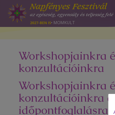
Napfényes Fesztivál
az egészség, egyensúly és teljesség felé
• MOMKULT
2027-BEN IS
Workshopjainkra é
konzultációinkra
Workshopjainkra é
konzultációinkra a
időpontfoglalásra a