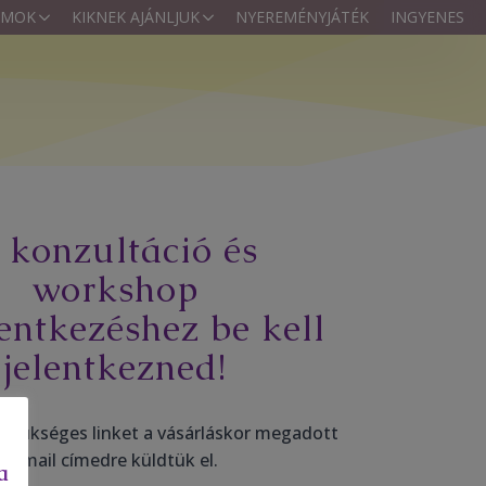
AMOK
KIKNEK AJÁNLJUK
NYEREMÉNYJÁTÉK
INGYENES
 konzultáció és
workshop
lentkezéshez be kell
jelentkezned!
 szükséges linket a vásárláskor megadott
email címedre küldtük el.
a