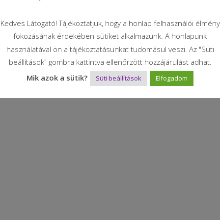
r indul!
Kedves Látogató! Tájékoztatjuk, hogy a honlap felhasználói élmény
fokozásának érdekében sütiket alkalmazunk. A honlapunk
használatával ön a tájékoztatásunkat tudomásul veszi. Az "Süti
beállítások" gombra kattintva ellenőrzött hozzájárulást adhat.
Mik azok a sütik?
Süti beállítások
Elfogadom