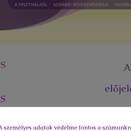
A FESZTIVÁLRÓL
KORÁBBI RENDEZVÉNYEINK
PROGR
s
A
elője
s
z
A belépéshez
 jelentkezés
A személyes adatok védelme fontos a számunkr